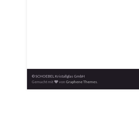
© SCHOEBEL Kristallglas GmbH
Gemacht mit
von
Graphene Themes
.